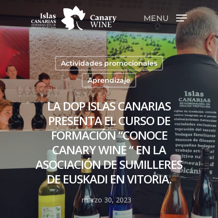
MENU
Hit enter to search or ESC to close
Actividades promocionales
Aprendizaje
LA DOP ISLAS CANARIAS
PRESENTA EL CURSO DE
FORMACIÓN “CONOCE
CANARY WINE “ EN LA
ASOCIACIÓN DE SUMILLERES
DE EUSKADI EN VITORIA.
marzo 30, 2023