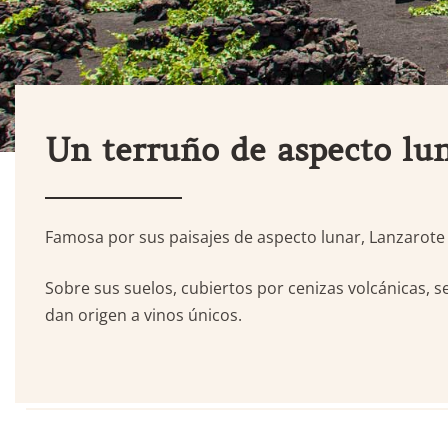
Un terruño de aspecto lu
Isla de
Famosa por sus paisajes de aspecto lunar, Lanzarote es
Lanzarote
Sobre sus suelos, cubiertos por cenizas volcánicas, s
dan origen a vinos únicos.
Hit enter to search or ESC to close