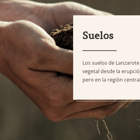
Suelos
Los suelos de Lanzarote e
vegetal desde la erupció
pero en la región centra