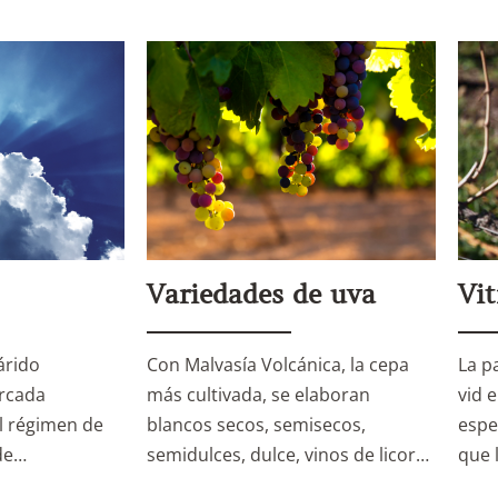
Variedades de uva
Vit
Con Malvasía Volcánica, la cepa
árido
La pa
más cultivada, se elaboran
rcada
vid 
blancos secos, semisecos,
l régimen de
espe
semidulces, dulce, vinos de licor…
 de…
que 