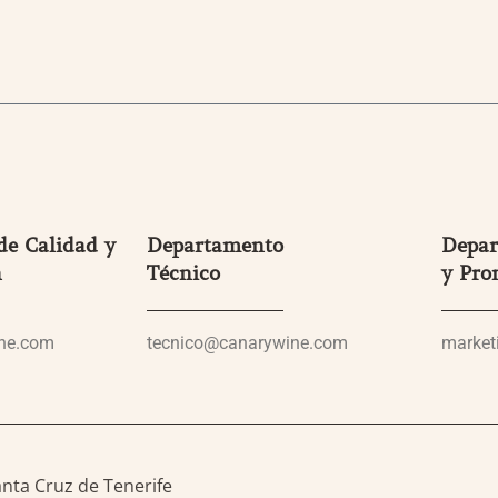
e Calidad y
Departamento
Depar
n
Técnico
y Pro
ne.com
tecnico@canarywine.com
market
anta Cruz de Tenerife