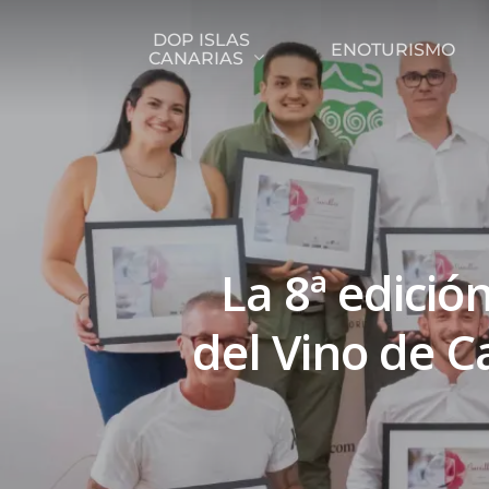
DOP ISLAS
ENOTURISMO
CANARIAS
La 8ª edició
del Vino de 