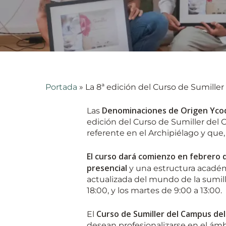
Portada
»
La 8ª edición del Curso de Sumille
Hit enter to search or ESC to close
Denominaciones de Origen Ycode
Las
edición del Curso de Sumiller del
referente en el Archipiélago y que
El curso dará comienzo en febrero d
presencial
y una estructura académ
actualizada del mundo de la sumille
18:00, y los martes de 9:00 a 13:00.
Curso de Sumiller del Campus del
El
desean profesionalizarse en el ámbi