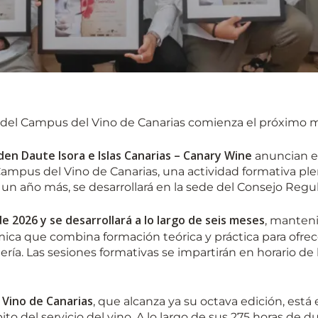
r del Campus del Vino de Canarias comienza el próximo m
n Daute Isora e Islas Canarias – Canary Wine
anuncian el
 Campus del Vino de Canarias, una actividad formativa 
, un año más, se desarrollará en la sede del Consejo Regu
e 2026 y se desarrollará a lo largo de seis meses
, manten
ica que combina formación teórica y práctica para ofrec
ría. Las sesiones formativas se impartirán en horario de 
 Vino de Canarias
, que alcanza ya su octava edición, est
to del servicio del vino. A lo largo de sus 275 horas de du