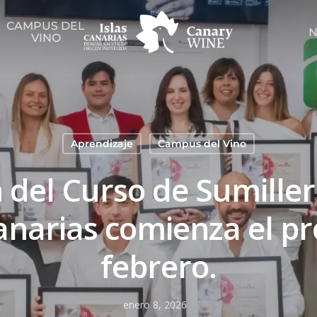
CAMPUS DEL
N
VINO
Aprendizaje
Campus del Vino
n del Curso de Sumill
Canarias comienza el p
febrero.
enero 8, 2026