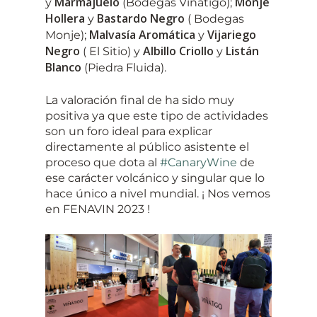
Marmajuelo
Monje
y
(Bodegas Viñátigo);
Hollera
Bastardo Negro
y
( Bodegas
Malvasía Aromática
Vijariego
Monje);
y
Negro
Albillo Criollo
Listán
( El Sitio) y
y
Blanco
(Piedra Fluida).
La valoración final de ha sido muy
positiva ya que este tipo de actividades
son un foro ideal para explicar
directamente al público asistente el
proceso que dota al
#CanaryWine
de
ese carácter volcánico y singular que lo
hace único a nivel mundial. ¡ Nos vemos
en FENAVIN 2023 !