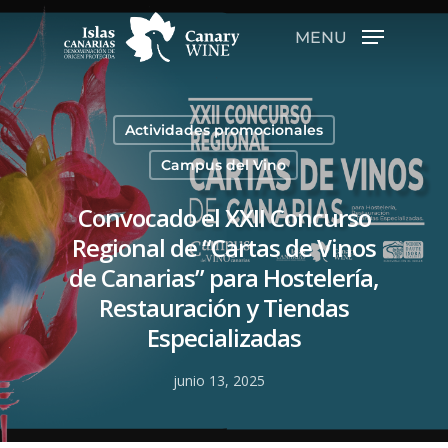
MENU
Hit enter to search or ESC to close
Actividades promocionales
Campus del Vino
Convocado el XXII Concurso
Regional de “Cartas de Vinos
de Canarias” para Hostelería,
Restauración y Tiendas
Especializadas
junio 13, 2025