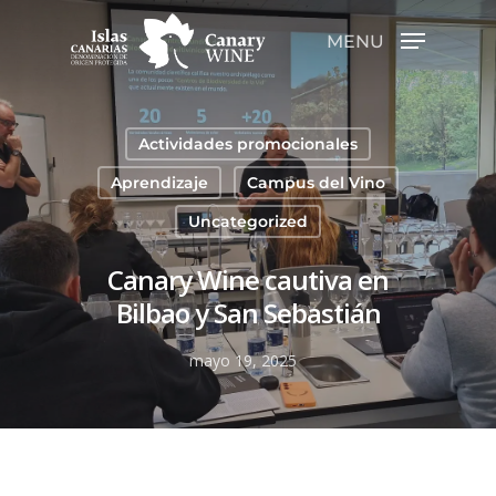
MENU
Hit enter to search or ESC to close
Actividades promocionales
Aprendizaje
Campus del Vino
Uncategorized
Canary Wine cautiva en
Bilbao y San Sebastián
mayo 19, 2025